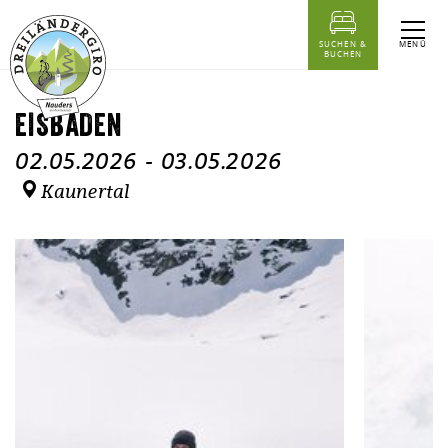
Inhaltstabelle
Eisbaden
Termine
Ähnliche Events
MENÜ
SUCHEN &
BUCHEN
EISBADEN
02.05.2026
-
03.05.2026
Kaunertal