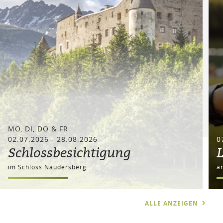
MO, DI, DO & FR
02.07.2026 - 28.08.2026
0
Schlossbesichtigung
L
im Schloss Naudersberg
a
ALLE ANZEIGEN