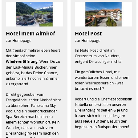
Hotel mein Almhof
Hotel Post
zur Homepage
zur Homepage
Mit #einfachmehrerleben feiert
Im Hotel Post, direkt im
der Almhof seine
Ortszentrum von Nauders,
Wiedereröffnung
! Wenn Du zu
entgeht Dir auch gar nichts!
den Last-Minute Bucher:innen
Ein gemütliches Hotel, mit
gehörst, ist das Deine Chance,
wunderbarem Essen und einem
unkompliziert noch ein Zimmer
tollen Wellnessbereich - was
zu ergattern!
braucht es noch?
Direkt gegenüber vom
Robert und die Chefrezeptionistin
Festgelände ist der Almhof nicht
Isabella unterstützen unseren
zu übersehen. Panorama Sky
Dreiländergiro seit eh & je und
Pool und ein beeindruckender
freuen sich mit uns jedes Jahr
Spa-Bereich machen ihn zu
aufs Neue auf den Besuch der
einem echten Wohlfühlort. Kein
begeisterten Radsportler:innen!
Wunder, dass auch wir vom
Dreiländergiro-Team nach den