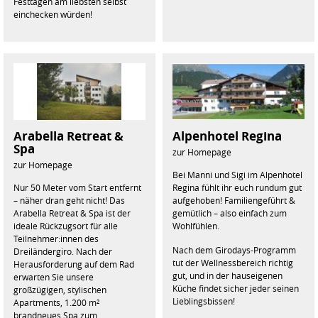
Festtagen am liebsten selbst
einchecken würden!
Arabella Retreat &
Alpenhotel Regina
Spa
zur Homepage
zur Homepage
Bei Manni und Sigi im Alpenhotel
Nur 50 Meter vom Start entfernt
Regina fühlt ihr euch rundum gut
– näher dran geht nicht! Das
aufgehoben! Familiengeführt &
Arabella Retreat & Spa ist der
gemütlich – also einfach zum
ideale Rückzugsort für alle
Wohlfühlen.
Teilnehmer:innen des
Nach dem Girodays-Programm
Dreiländergiro. Nach der
tut der Wellnessbereich richtig
Herausforderung auf dem Rad
gut, und in der hauseigenen
erwarten Sie unsere
Küche findet sicher jeder seinen
großzügigen, stylischen
Lieblingsbissen!
Apartments, 1.200 m²
brandneues Spa zum