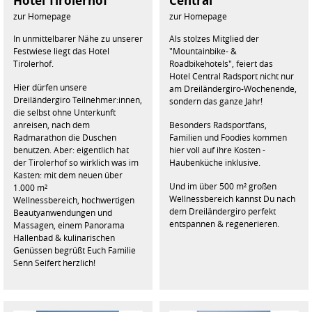
Hotel Tirolerhof
Central
zur Homepage
zur Homepage
In unmittelbarer Nähe zu unserer
Als stolzes Mitglied der
Festwiese liegt das Hotel
"Mountainbike- &
Tirolerhof.
Roadbikehotels", feiert das
Hotel Central Radsport nicht nur
Hier dürfen unsere
am Dreiländergiro-Wochenende,
Dreiländergiro Teilnehmer:innen,
sondern das ganze Jahr!
die selbst ohne Unterkunft
anreisen, nach dem
Besonders Radsportfans,
Radmarathon die Duschen
Familien und Foodies kommen
benutzen. Aber: eigentlich hat
hier voll auf ihre Kosten -
der Tirolerhof so wirklich was im
Haubenküche inklusive.
Kasten: mit dem neuen über
Und im über 500 m² großen
1.000 m²
Wellnessbereich kannst Du nach
Wellnessbereich, hochwertigen
dem Dreiländergiro perfekt
Beautyanwendungen und
entspannen & regenerieren.
Massagen, einem Panorama
Hallenbad & kulinarischen
Genüssen begrüßt Euch Familie
Senn Seifert herzlich!