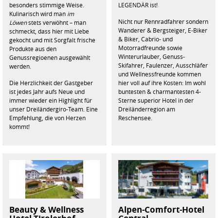
besonders stimmige Weise.
LEGENDÄR ist!
Kulinarisch wird man
im
Nicht nur Rennradfahrer sondern
Löwen
stets verwöhnt – man
Wanderer & Bergsteiger, E-Biker
schmeckt, dass hier mit Liebe
& Biker, Cabrio- und
gekocht und mit Sorgfalt frische
Motorradfreunde sowie
Produkte aus den
Winterurlauber, Genuss-
Genussregioenen ausgewählt
Skifahrer, Faulenzer, Ausschläfer
werden.
und Wellnessfreunde kommen
Die Herzlichkeit der Gastgeber
hier voll auf ihre Kosten: Im wohl
ist jedes Jahr aufs Neue und
buntesten & charmantesten 4-
immer wieder ein Highlight für
Sterne superior Hotel in der
unser Dreiländergiro-Team. Eine
Dreiländerregion am
Empfehlung, die von Herzen
Reschensee.
kommt!
Beauty & Wellness
Alpen-Comfort-Hotel