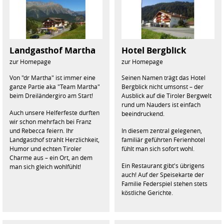
Landgasthof Martha
Hotel Bergblick
zur Homepage
zur Homepage
Von "dr Martha" ist immer eine
Seinen Namen trägt das Hotel
ganze Partie aka "Team Martha"
Bergblick nicht umsonst – der
beim Dreiländergiro am Start!
Ausblick auf die Tiroler Bergwelt
rund um Nauders ist einfach
Auch unsere Helferfeste durften
beeindruckend.
wir schon mehrfach bei Franz
und Rebecca feiern. Ihr
In diesem zentral gelegenen,
Landgasthof strahlt Herzlichkeit,
familiär geführten Ferienhotel
Humor und echten Tiroler
fühlt man sich sofort wohl.
Charme aus – ein Ort, an dem
Ein Restaurant gibt's übrigens
man sich gleich wohlfühlt!
auch! Auf der Speisekarte der
Familie Federspiel stehen stets
köstliche Gerichte.